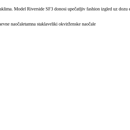
klima. Model Riverside SF3 donosi upečatljiv fashion izgled uz dozu e
evne naočale
tamna stakla
veliki okvir
ženske naočale