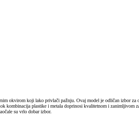
im okvirom koji lako privlači pažnju. Ovaj model je odličan izbor za on
dok kombinacija plastike i metala doprinosi kvalitetnom i zanimljivom 
aočale su vrlo dobar izbor.