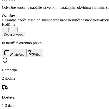
Odvažne sunčane naočale sa velikim, izražajnim okvirima i tamnim sta
Oznake:
elegantne naočale
fashion stil
moderne naočale
sunčane naočale
svakodn
Količina
1
Dodaj u korpu
Ili naručite direktno preko:
WhatsApp
Viber
Garancija
2 godine
Dostava
1-3 dana