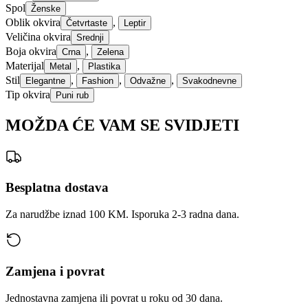
Spol
Ženske
Oblik okvira
,
Četvrtaste
Leptir
Veličina okvira
Srednji
Boja okvira
,
Crna
Zelena
Materijal
,
Metal
Plastika
Stil
,
,
,
Elegantne
Fashion
Odvažne
Svakodnevne
Tip okvira
Puni rub
MOŽDA ĆE VAM SE SVIDJETI
Besplatna dostava
Za narudžbe iznad 100 KM. Isporuka 2-3 radna dana.
Zamjena i povrat
Jednostavna zamjena ili povrat u roku od 30 dana.