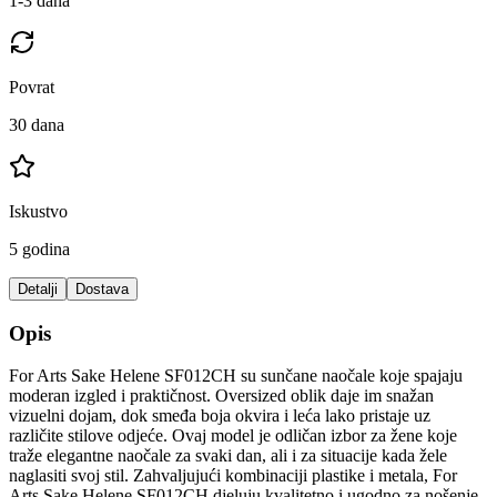
1-3 dana
Povrat
30 dana
Iskustvo
5 godina
Detalji
Dostava
Opis
For Arts Sake Helene SF012CH su sunčane naočale koje spajaju
moderan izgled i praktičnost. Oversized oblik daje im snažan
vizuelni dojam, dok smeđa boja okvira i leća lako pristaje uz
različite stilove odjeće. Ovaj model je odličan izbor za žene koje
traže elegantne naočale za svaki dan, ali i za situacije kada žele
naglasiti svoj stil. Zahvaljujući kombinaciji plastike i metala, For
Arts Sake Helene SF012CH djeluju kvalitetno i ugodno za nošenje.