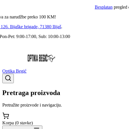
Besplatan
pregled dokto
a narudžbe preko
100
KM!
 Ilijaške brigade, 71380 Ilijaš
.
Pet: 9:00-17:00, Sub: 10:00-13:00
Optika Begić
Pretraga proizvoda
Pretražite proizvode i navigaciju.
Korpa (
0
stavke
)