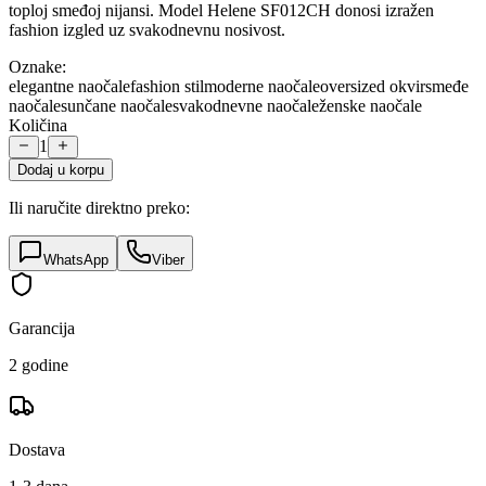
toploj smeđoj nijansi. Model Helene SF012CH donosi izražen
fashion izgled uz svakodnevnu nosivost.
Oznake:
elegantne naočale
fashion stil
moderne naočale
oversized okvir
smeđe
naočale
sunčane naočale
svakodnevne naočale
ženske naočale
Količina
1
Dodaj u korpu
Ili naručite direktno preko:
WhatsApp
Viber
Garancija
2 godine
Dostava