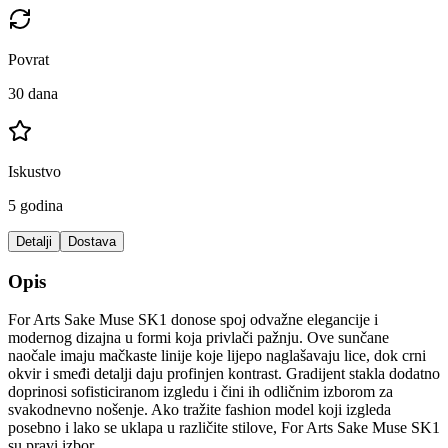
Povrat
30 dana
Iskustvo
5 godina
Detalji
Dostava
Opis
For Arts Sake Muse SK1 donose spoj odvažne elegancije i
modernog dizajna u formi koja privlači pažnju. Ove sunčane
naočale imaju mačkaste linije koje lijepo naglašavaju lice, dok crni
okvir i smeđi detalji daju profinjen kontrast. Gradijent stakla dodatno
doprinosi sofisticiranom izgledu i čini ih odličnim izborom za
svakodnevno nošenje. Ako tražite fashion model koji izgleda
posebno i lako se uklapa u različite stilove, For Arts Sake Muse SK1
su pravi izbor.