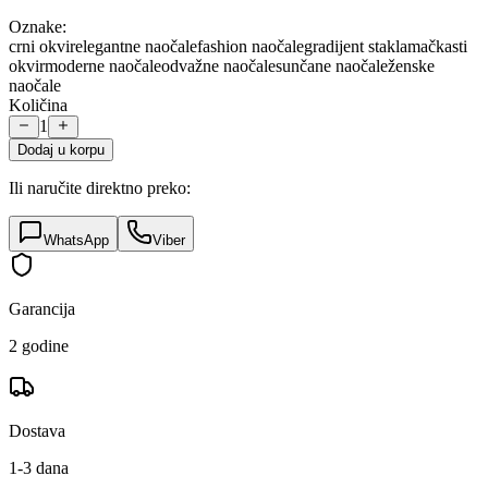
Oznake:
crni okvir
elegantne naočale
fashion naočale
gradijent stakla
mačkasti
okvir
moderne naočale
odvažne naočale
sunčane naočale
ženske
naočale
Količina
1
Dodaj u korpu
Ili naručite direktno preko:
WhatsApp
Viber
Garancija
2 godine
Dostava
1-3 dana