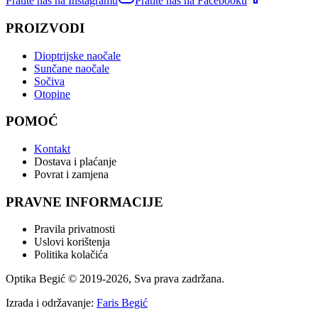
Pratite nas na Instagramu
Pratite nas na Facebooku
PROIZVODI
Dioptrijske naočale
Sunčane naočale
Sočiva
Otopine
POMOĆ
Kontakt
Dostava i plaćanje
Povrat i zamjena
PRAVNE INFORMACIJE
Pravila privatnosti
Uslovi korištenja
Politika kolačića
Optika Begić
© 2019-
2026
, Sva prava zadržana.
Izrada i održavanje:
Faris Begić