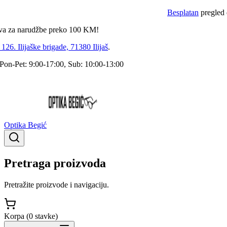
Besplatan
pregled dokto
a narudžbe preko
100
KM!
 Ilijaške brigade, 71380 Ilijaš
.
Pet: 9:00-17:00, Sub: 10:00-13:00
Optika Begić
Pretraga proizvoda
Pretražite proizvode i navigaciju.
Korpa (
0
stavke
)