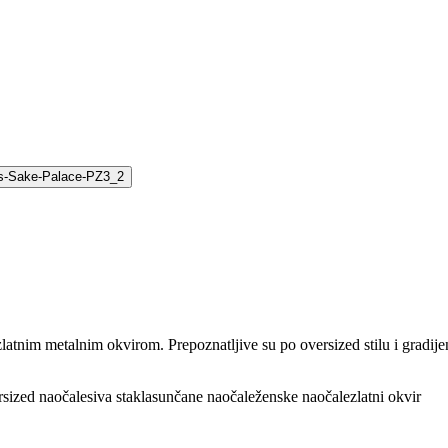
tnim metalnim okvirom. Prepoznatljive su po oversized stilu i gradije
rsized naočale
siva stakla
sunčane naočale
ženske naočale
zlatni okvir