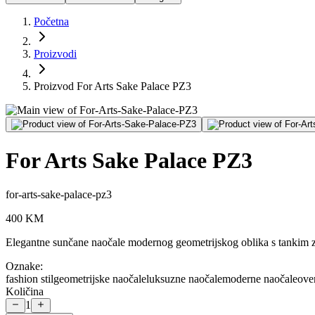
Početna
Proizvodi
Proizvod For Arts Sake Palace PZ3
For Arts Sake Palace PZ3
for-arts-sake-palace-pz3
400
KM
Elegantne sunčane naočale modernog geometrijskog oblika s tankim zla
Oznake:
fashion stil
geometrijske naočale
luksuzne naočale
moderne naočale
ove
Količina
1