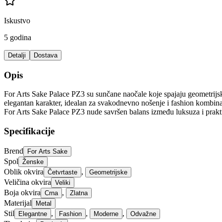
Iskustvo
5 godina
Detalji
Dostava
Opis
For Arts Sake Palace PZ3 su sunčane naočale koje spajaju geometrijski 
elegantan karakter, idealan za svakodnevno nošenje i fashion kombinac
For Arts Sake Palace PZ3 nude savršen balans između luksuza i prakti
Specifikacije
Brend
For Arts Sake
Spol
Ženske
Oblik okvira
,
Četvrtaste
Geometrijske
Veličina okvira
Veliki
Boja okvira
,
Crna
Zlatna
Materijal
Metal
Stil
,
,
,
Elegantne
Fashion
Moderne
Odvažne