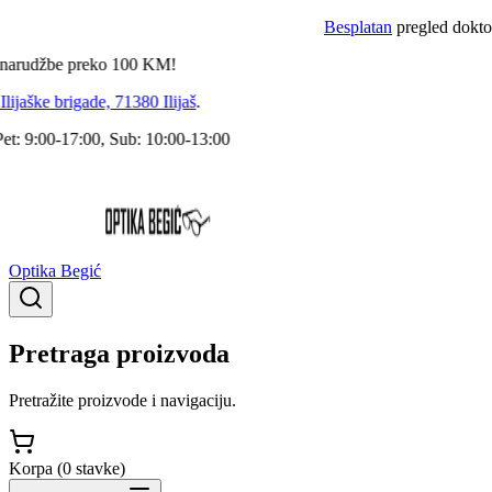
Besplatan
pregled doktora spe
džbe preko
100
KM!
ške brigade, 71380 Ilijaš
.
:00-17:00, Sub: 10:00-13:00
Optika Begić
Pretraga proizvoda
Pretražite proizvode i navigaciju.
Korpa (
0
stavke
)