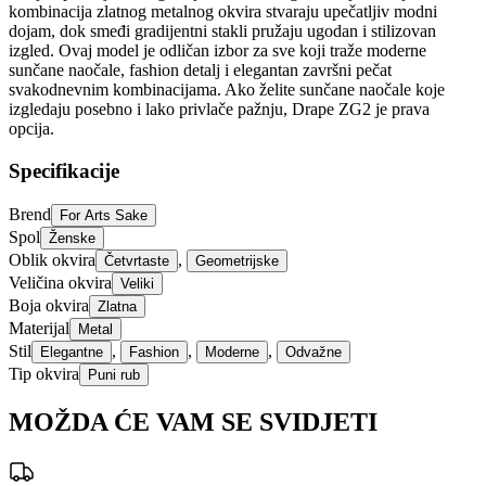
kombinacija zlatnog metalnog okvira stvaraju upečatljiv modni
dojam, dok smeđi gradijentni stakli pružaju ugodan i stilizovan
izgled. Ovaj model je odličan izbor za sve koji traže moderne
sunčane naočale, fashion detalj i elegantan završni pečat
svakodnevnim kombinacijama. Ako želite sunčane naočale koje
izgledaju posebno i lako privlače pažnju, Drape ZG2 je prava
opcija.
Specifikacije
Brend
For Arts Sake
Spol
Ženske
Oblik okvira
,
Četvrtaste
Geometrijske
Veličina okvira
Veliki
Boja okvira
Zlatna
Materijal
Metal
Stil
,
,
,
Elegantne
Fashion
Moderne
Odvažne
Tip okvira
Puni rub
MOŽDA ĆE VAM SE SVIDJETI