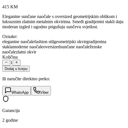
415
KM
Elegantne sunčane naočale s oversized geometrijskim oblikom i
luksuznim zlatnim metalnim okvirima. Smeđi gradijentni stakli daju
moderan izgled i ugodno prigušuju sunčevu svjetlost.
Oznake:
elegantne naočale
fashion stil
geometrijski okvir
gradijentna
stakla
moderne naočale
oversized
sunčane naočale
ženske
naočale
zlatni okvir
Količina
1
Dodaj u korpu
Ili naručite direktno preko:
WhatsApp
Viber
Garancija
2 godine