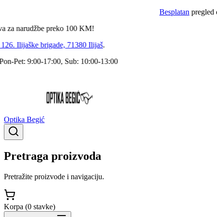
Besplatan
pregled dokto
a narudžbe preko
100
KM!
 Ilijaške brigade, 71380 Ilijaš
.
Pet: 9:00-17:00, Sub: 10:00-13:00
Optika Begić
Pretraga proizvoda
Pretražite proizvode i navigaciju.
Korpa (
0
stavke
)