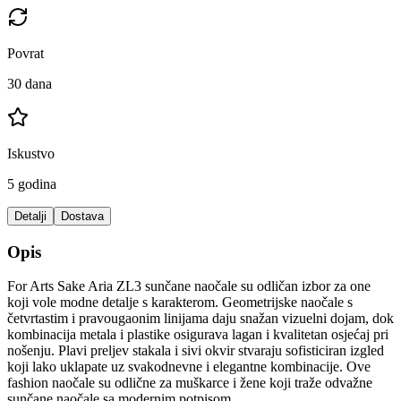
Povrat
30 dana
Iskustvo
5 godina
Detalji
Dostava
Opis
For Arts Sake Aria ZL3 sunčane naočale su odličan izbor za one
koji vole modne detalje s karakterom. Geometrijske naočale s
četvrtastim i pravougaonim linijama daju snažan vizuelni dojam, dok
kombinacija metala i plastike osigurava lagan i kvalitetan osjećaj pri
nošenju. Plavi preljev stakala i sivi okvir stvaraju sofisticiran izgled
koji lako uklapate uz svakodnevne i elegantne kombinacije. Ove
fashion naočale su odlične za muškarce i žene koji traže odvažne
sunčane naočale sa modernim potpisom.