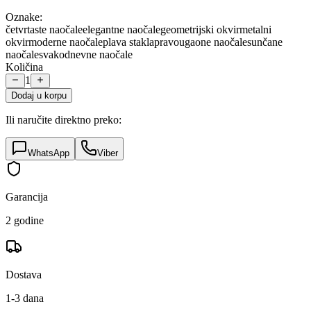
Oznake:
četvrtaste naočale
elegantne naočale
geometrijski okvir
metalni
okvir
moderne naočale
plava stakla
pravougaone naočale
sunčane
naočale
svakodnevne naočale
Količina
1
Dodaj u korpu
Ili naručite direktno preko:
WhatsApp
Viber
Garancija
2 godine
Dostava
1-3 dana