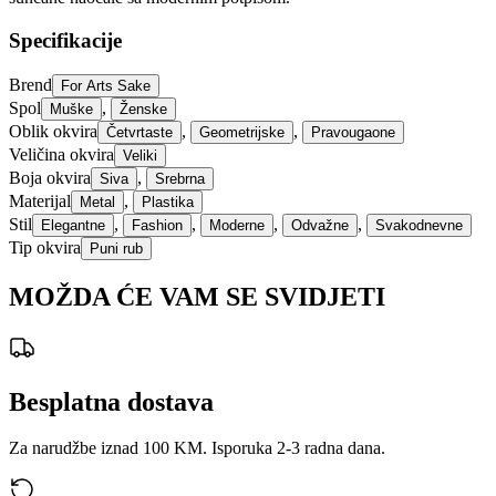
Specifikacije
Brend
For Arts Sake
Spol
,
Muške
Ženske
Oblik okvira
,
,
Četvrtaste
Geometrijske
Pravougaone
Veličina okvira
Veliki
Boja okvira
,
Siva
Srebrna
Materijal
,
Metal
Plastika
Stil
,
,
,
,
Elegantne
Fashion
Moderne
Odvažne
Svakodnevne
Tip okvira
Puni rub
MOŽDA ĆE VAM SE SVIDJETI
Besplatna dostava
Za narudžbe iznad 100 KM. Isporuka 2-3 radna dana.