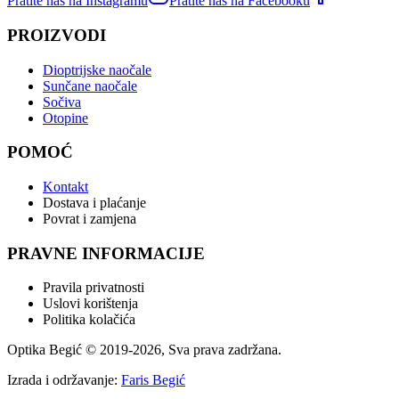
Pratite nas na Instagramu
Pratite nas na Facebooku
PROIZVODI
Dioptrijske naočale
Sunčane naočale
Sočiva
Otopine
POMOĆ
Kontakt
Dostava i plaćanje
Povrat i zamjena
PRAVNE INFORMACIJE
Pravila privatnosti
Uslovi korištenja
Politika kolačića
Optika Begić
© 2019-
2026
, Sva prava zadržana.
Izrada i održavanje:
Faris Begić