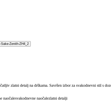
tljiv zlatni detalj na drškama. Savršen izbor za svakodnevni stil s do
e naočale
svakodnevne naočale
zlatni detalji