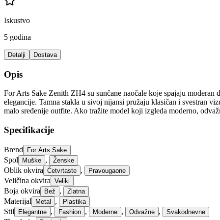
Iskustvo
5 godina
Detalji
Dostava
Opis
For Arts Sake Zenith ZH4 su sunčane naočale koje spajaju moderan dizaj
elegancije. Tamna stakla u sivoj nijansi pružaju klasičan i svestran v
malo sređenije outfite. Ako tražite model koji izgleda moderno, odvaž
Specifikacije
Brend
For Arts Sake
Spol
,
Muške
Ženske
Oblik okvira
,
Četvrtaste
Pravougaone
Veličina okvira
Veliki
Boja okvira
,
Bež
Zlatna
Materijal
,
Metal
Plastika
Stil
,
,
,
,
Elegantne
Fashion
Moderne
Odvažne
Svakodnevne