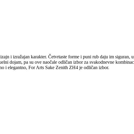
n i izražajan karakter. Četvrtaste forme i puni rub daju im siguran, up
izuelni dojam, pa su ove naočale odličan izbor za svakodnevne kombinacij
no i elegantno, For Arts Sake Zenith ZH4 je odličan izbor.