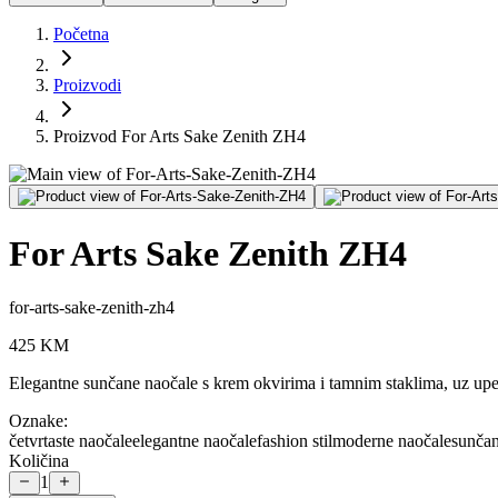
Početna
Proizvodi
Proizvod For Arts Sake Zenith ZH4
For Arts Sake Zenith ZH4
for-arts-sake-zenith-zh4
425
KM
Elegantne sunčane naočale s krem okvirima i tamnim staklima, uz upeča
Oznake:
četvrtaste naočale
elegantne naočale
fashion stil
moderne naočale
sunčan
Količina
1