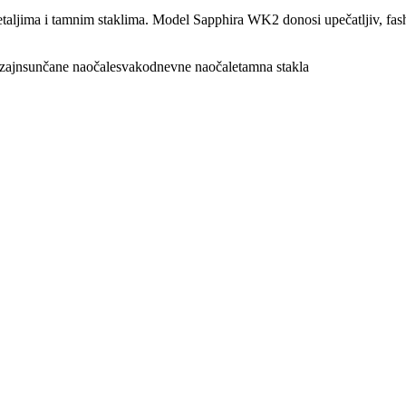
taljima i tamnim staklima. Model Sapphira WK2 donosi upečatljiv, fas
zajn
sunčane naočale
svakodnevne naočale
tamna stakla