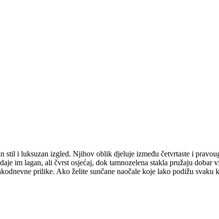
il i luksuzan izgled. Njihov oblik djeluje između četvrtaste i pravouga
daje im lagan, ali čvrst osjećaj, dok tamnozelena stakla pružaju dobar vi
vakodnevne prilike. Ako želite sunčane naočale koje lako podižu svaku 