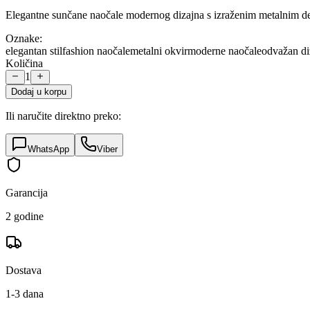
Elegantne sunčane naočale modernog dizajna s izraženim metalnim de
Oznake:
elegantan stil
fashion naočale
metalni okvir
moderne naočale
odvažan di
Količina
1
Dodaj u korpu
Ili naručite direktno preko:
WhatsApp
Viber
Garancija
2 godine
Dostava
1-3 dana