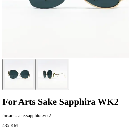
For Arts Sake Sapphira WK2
for-arts-sake-sapphira-wk2
435
KM