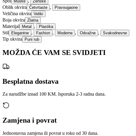
Spol
,
Muške
Ženske
Oblik okvira
,
Četvrtaste
Pravougaone
Veličina okvira
Veliki
Boja okvira
Zlatna
Materijal
,
Metal
Plastika
Stil
,
,
,
,
Elegantne
Fashion
Moderne
Odvažne
Svakodnevne
Tip okvira
Puni rub
MOŽDA ĆE VAM SE SVIDJETI
Besplatna dostava
Za narudžbe iznad 100 KM. Isporuka 2-3 radna dana.
Zamjena i povrat
Jednostavna zamjena ili povrat u roku od 30 dana.