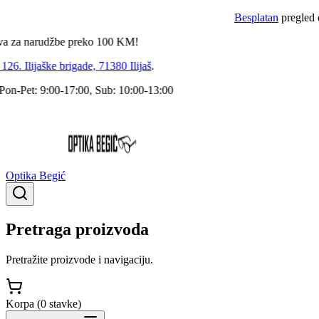
Besplatan
pregled dokto
a narudžbe preko
100
KM!
 Ilijaške brigade, 71380 Ilijaš
.
Pet: 9:00-17:00, Sub: 10:00-13:00
Optika Begić
Pretraga proizvoda
Pretražite proizvode i navigaciju.
Korpa (
0
stavke
)