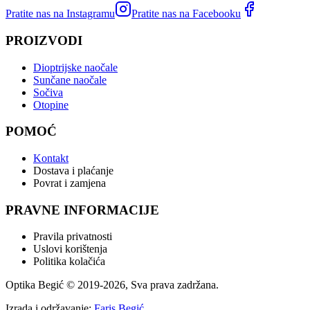
Pratite nas na Instagramu
Pratite nas na Facebooku
PROIZVODI
Dioptrijske naočale
Sunčane naočale
Sočiva
Otopine
POMOĆ
Kontakt
Dostava i plaćanje
Povrat i zamjena
PRAVNE INFORMACIJE
Pravila privatnosti
Uslovi korištenja
Politika kolačića
Optika Begić
© 2019-
2026
, Sva prava zadržana.
Izrada i održavanje:
Faris Begić