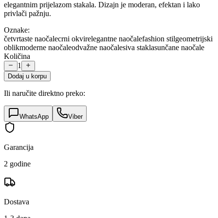
elegantnim prijelazom stakala. Dizajn je moderan, efektan i lako
privlači pažnju.
Oznake:
četvrtaste naočale
crni okvir
elegantne naočale
fashion stil
geometrijski
oblik
moderne naočale
odvažne naočale
siva stakla
sunčane naočale
Količina
1
Dodaj u korpu
Ili naručite direktno preko:
WhatsApp
Viber
Garancija
2 godine
Dostava