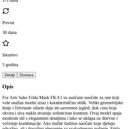
1-3 dana
Povrat
30 dana
Iskustvo
5 godina
Detalji
Dostava
Opis
For Arts Sake Frida Mask FKA1 su sunčane naočale za one koji
vole snažan modni izraz i karakterističan oblik. Veliki geometrijske
linije i četvrtaste siluete daju im savremen izgled, dok crna boja
okvira i siva stakla stvaraju sofisticiran kontrast. Ovaj model spaja
moderan stil s elegantnim detaljima i lako se uklapa uz dnevne i
večernje kombinacije. Ako tražite fashion naočale koje djeluju
odvažno, ali i dovoljno elegantne za svakodnevno nošenje, Frida