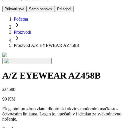
Prihvati sve
Samo osnovni
Prilagodi
Početna
Proizvodi
Proizvod A/Z EYEWEAR AZ458B
A/Z EYEWEAR AZ458B
az458b
90
KM
Elegantni prozirno zlatni dioptrijski okvir s modernim mačkasto-
četvrtastim linijama. Lagan je, upečatljiv i idealan za svakodnevno
nošenje.