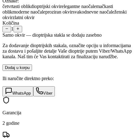
Oznake:
četvrtasti oblik
dioptrijski okvir
elegantne naočale
mačkasti
oblik
moderne naočale
proziran okvir
svakodnevne naočale
ženski
okvir
zlatni okvir
Količina
1
Samo okvir — dioptrijska stakla se dodaju zasebno
Za dodavanje dioptrijskih stakala, označite opciju u informacijama
za dostavu i pošaljite detalje Vaše dioptrije putem Viber/WhatsApp
kanala. Naš tim će Vas kontaktirati za finalizaciju narudžbe.
Dodaj u korpu
Ili naručite direktno preko:
WhatsApp
Viber
Garancija
2 godine