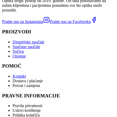
Optika Begić postoji od 2019. godine. Od tada pokušavamo da
našim klijentima i pacijentima ponudimo sve što optika može
ponuditi.
Pratite nas na Instagramu
Pratite nas na Facebooku
PROIZVODI
Dioptrijske naočale
Sunčane naočale
Sočiva
Otopine
POMOĆ
Kontakt
Dostava i plaćanje
Povrat i zamjena
PRAVNE INFORMACIJE
Pravila privatnosti
Uslovi korištenja
Politika kolačića