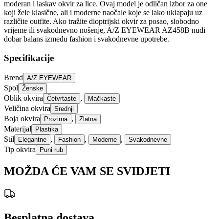
moderan i laskav okvir za lice. Ovaj model je odličan izbor za one
koji žele klasične, ali i moderne naočale koje se lako uklapaju uz
različite outfite. Ako tražite dioptrijski okvir za posao, slobodno
vrijeme ili svakodnevno nošenje, A/Z EYEWEAR AZ458B nudi
dobar balans između fashion i svakodnevne upotrebe.
Specifikacije
Brend
A/Z EYEWEAR
Spol
Ženske
Oblik okvira
,
Četvrtaste
Mačkaste
Veličina okvira
Srednji
Boja okvira
,
Prozirna
Zlatna
Materijal
Plastika
Stil
,
,
,
Elegantne
Fashion
Moderne
Svakodnevne
Tip okvira
Puni rub
MOŽDA ĆE VAM SE SVIDJETI
Besplatna dostava