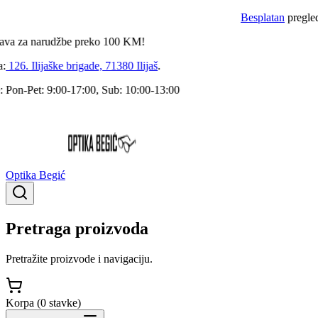
Besplatan
pregled dok
za narudžbe preko
100
KM!
6. Ilijaške brigade, 71380 Ilijaš
.
n-Pet: 9:00-17:00, Sub: 10:00-13:00
Optika Begić
Pretraga proizvoda
Pretražite proizvode i navigaciju.
Korpa (
0
stavke
)